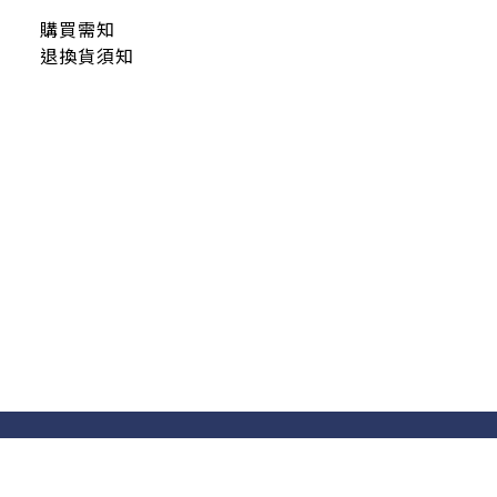
購買需知
退換貨須知
隱私條款 | 條款及細則 | 2020 © icure2015