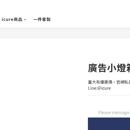
icure商品
一件客製
廣告小燈
量大有優惠價，官網私訊
Line:＠icure
Please message t