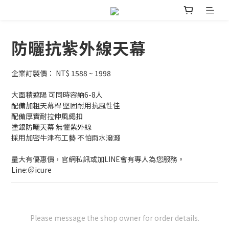
防曬抗紫外線天幕
企業訂製價： NT$ 1588 ~ 1998
大面積遮陽 可同時容納6-8人
配備加粗天幕桿 堅固耐用抗風性佳
配備厚實耐拉伸風繩扣
塗銀防曬天幕 無懼紫外線
採用加密牛津布工藝 不怕雨水潑濺
量大有優惠價，官網私訊或加LINE會有專人為您服務。
Line:＠icure
Please message the shop owner for order details.