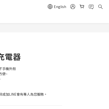
English
充電器
下手機外殼
方便~
~
或加LINE會有專人為您服務。