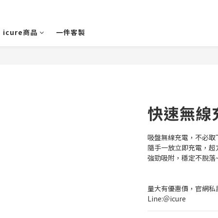
icure商品
一件客製
快速無線
吸盤無線充電，不必取
隨手一放立即充電，超
強勁吸附，穩定不脫落
量大有優惠價，官網私訊
Line:＠icure