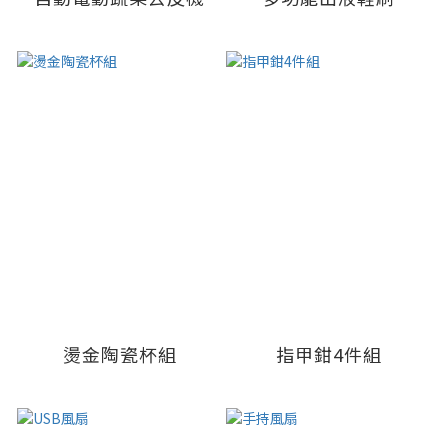
燙金陶瓷杯組
指甲鉗4件組