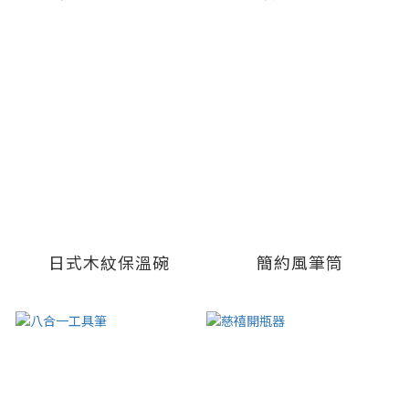
日式木紋保溫碗
簡約風筆筒