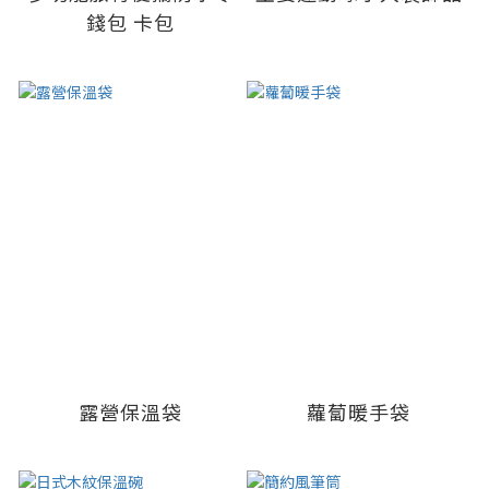
錢包 卡包
露營保溫袋
蘿蔔暖手袋