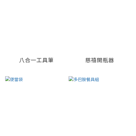
八合一工具筆
慈禧開瓶器