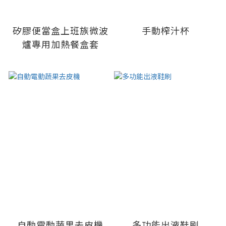
矽膠便當盒上班族微波
手動榨汁杯
爐專用加熱餐盒套
自動電動蔬果去皮機
多功能出液鞋刷