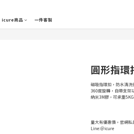
icure商品
一件客製
圓形指環
磁吸指環扣，防水清洗
360度旋轉，自帶支架
納米3M膠，可承重5KG
量大有優惠價，官網私訊
Line:＠icure