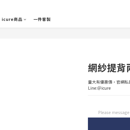
icure商品
一件客製
網紗提背
量大有優惠價，官網私訊
Line:＠icure
Please message t