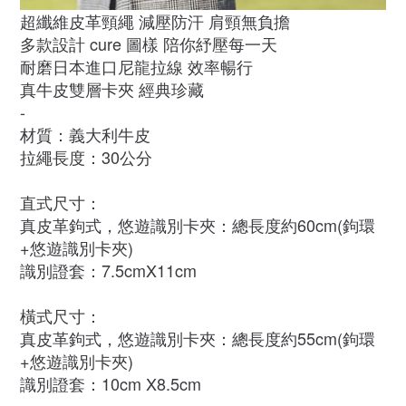
超纖維皮革頸繩 減壓防汗 肩頸無負擔
多款設計 cure 圖樣 陪你紓壓每一天
耐磨日本進口尼龍拉線 效率暢行
真牛皮雙層卡夾 經典珍藏
-
材質：義大利牛皮
拉繩長度：30公分
直式尺寸：
真皮革鉤式，悠遊識別卡夾：總長度約60cm(鉤環
+悠遊識別卡夾)
識別證套：7.5cmX11cm
橫式尺寸：
真皮革鉤式，悠遊識別卡夾：總長度約55cm(鉤環
+悠遊識別卡夾)
識別證套：10cm X8.5cm