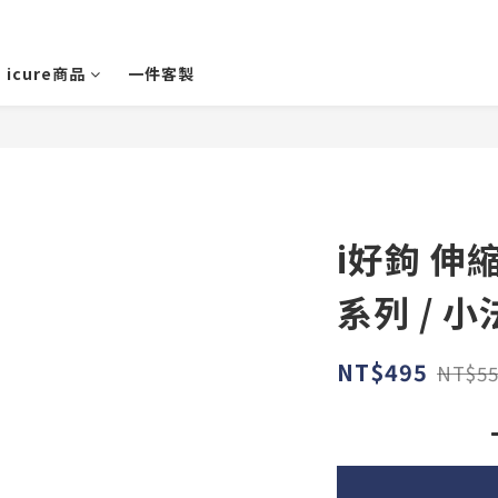
icure商品
一件客製
i好鉤 伸
系列 / 
NT$495
NT$55