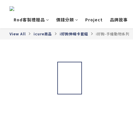
Rod客製禮贈品
價錢分類
Project
品牌故事
View All
icure商品
i好鉤伸縮卡套組
i好鉤-手繪動物系列