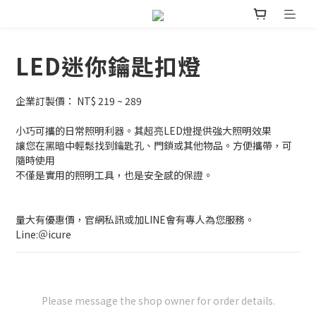
LED迷你鑰匙扣燈
企業訂製價： NT$ 219 ~ 289
小巧可攜的日常照明利器。其超亮LED燈提供強大照明效果
讓您在黑暗中輕鬆找到鑰匙孔、門鎖或其他物品。方便攜帶，可
隨時使用
不僅是實用的照明工具，也是安全感的保證。
量大有優惠價，官網私訊或加LINE會有專人為您服務。
Line:＠icure
Please message the shop owner for order details.