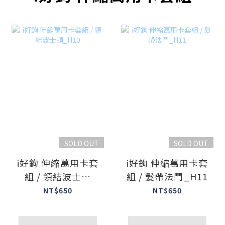
SOLD OUT
SOLD OUT
i好鉤 伸縮萬用卡套
i好鉤 伸縮萬用卡套
組 / 領結波士頓
組 / 髮帶法鬥_H11
_H10
NT$650
NT$650