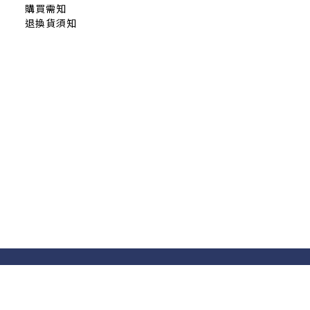
購買需知
退換貨須知
隱私條款 | 條款及細則 | 2020 © icure2015