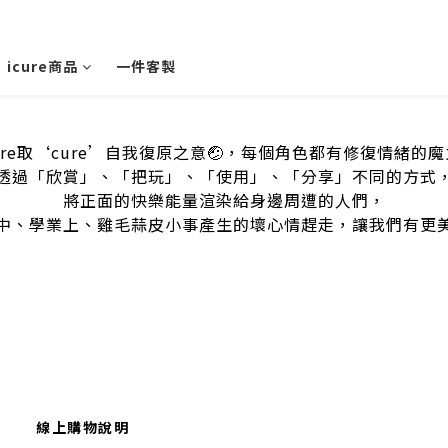
icure商品
一件客製
cure取‘cure’自我復原之意🤕，每個角色都有修復情緒的
透過「欣賞」、「把玩」、「使用」、「分享」不同的方式
將正面的快樂能量渲染給身邊周遭的人們，
中、學業上、雞毛蒜皮小事產生的壞心情趕走，讓我們有更
線上購物說明