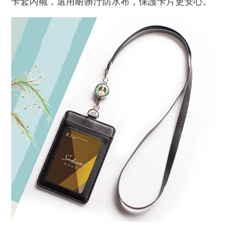
卡套內襯，選用耐髒汙防水布，保護卡片更安心。