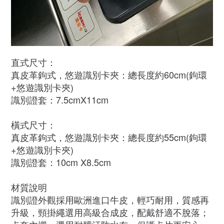
直式尺寸：
真皮革鉤式，悠遊識別卡夾：總長度約60cm(鉤環
+悠遊識別卡夾)
識別證套：7.5cmX11cm
橫式尺寸：
真皮革鉤式，悠遊識別卡夾：總長度約55cm(鉤環
+悠遊識別卡夾)
識別證套：10cm X8.5cm
材質說明
識別證外觀採用歐洲進口牛皮，輕巧耐用，質感再
升級，頸掛繩選用高級合成皮，配戴舒適不脫落；