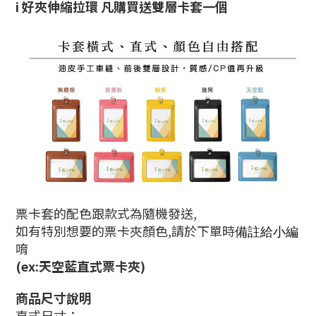
i 好夾伸縮拉環 凡購買送雙層卡套一個
票卡套的配色跟款式為隨機發送,
如有特別想要的票卡夾顏色,請於下單時
備註給小編
唷
(ex:天空藍直式票卡夾)
商品尺寸說明
直式尺寸：