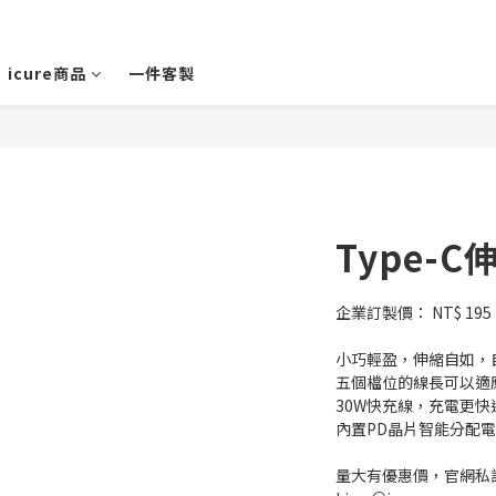
icure商品
一件客製
Type-
企業訂製價： NT$ 195 ~
小巧輕盈，伸縮自如，
五個檔位的線長可以適
30W快充線，充電更快
內置PD晶片智能分配
量大有優惠價，官網私訊