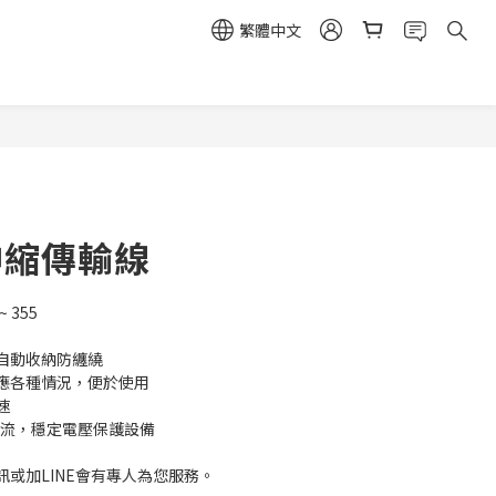
繁體中文
C伸縮傳輸線
 355
自動收納防纏繞
應各種情況，便於使用
速
電流，穩定電壓保護設備
或加LINE會有專人為您服務。