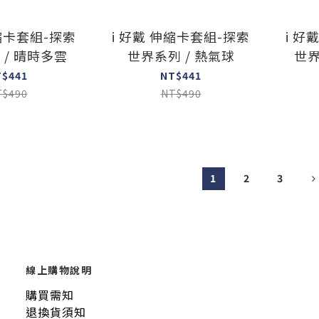
伸縮卡套組-探索
i 好戴 伸縮卡套組-探索
i 好
 / 晴時多雲
世界系列 / 熱氣球
世界
T$441
NT$441
T$490
NT$490
1
2
3
線上購物說明
購買需知
退換貨須知