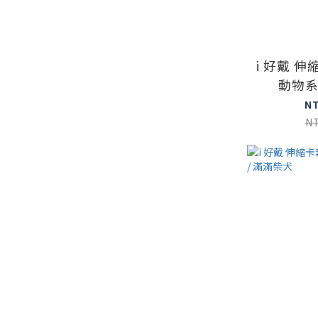
i 好戴 
動物系
N
N