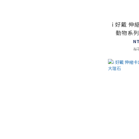
i 好戴 
動物系列
N
N