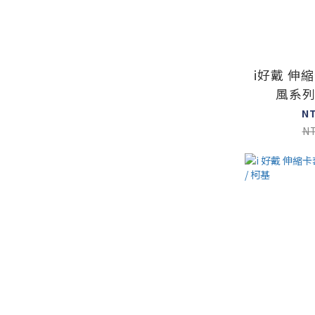
i好戴 伸
風系列
N
N