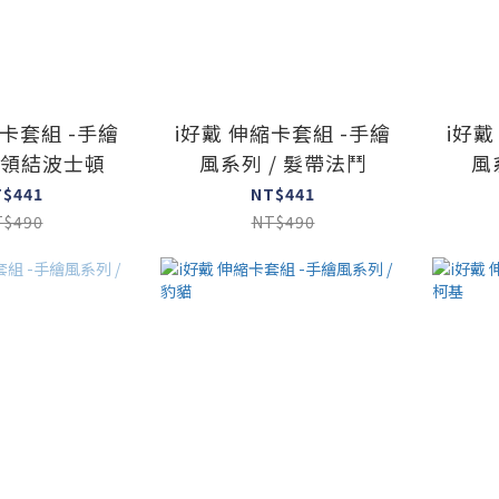
縮卡套組 -手繪
i好戴 伸縮卡套組 -手繪
i好戴
/ 領結波士頓
風系列 / 髮帶法鬥
風
T$441
NT$441
T$490
NT$490