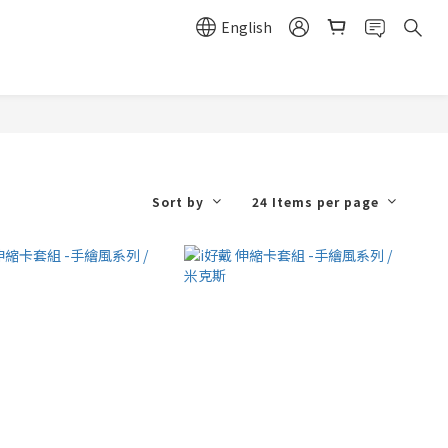
English
Sort by
24 Items per page