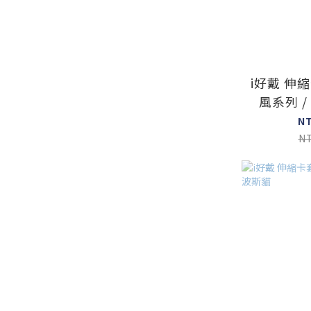
i好戴 伸
風系列 
N
N